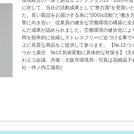
環境経営の一環であるエコアクション21・2020年度
に対して、当社の活動成果として“努力賞”を受賞い
た。良い製品をお届けする為に“SDGs活動”と“働き
摯に向き合い、従業員の健全な労働環境の構築に全
んだ成果が認められました。労働環境の健全化によ
間を効率的に短縮しストレスフリーに近づける事で
上に良質な商品をご提供して参ります。
【№.12.
つかう責任 №13.気候変動に具体的な対策を】
(主
わエコ会議 共催：大阪市環境局・写真は花嶋温子
社・伴ノ内工場長)