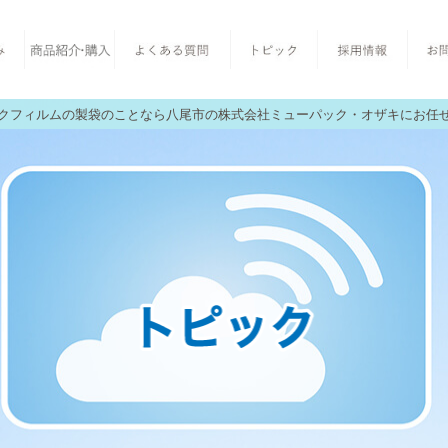
クフィルムの製袋のことなら八尾市の株式会社ミューパック・オザキにお任