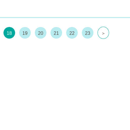
18
19
20
21
22
23
＞