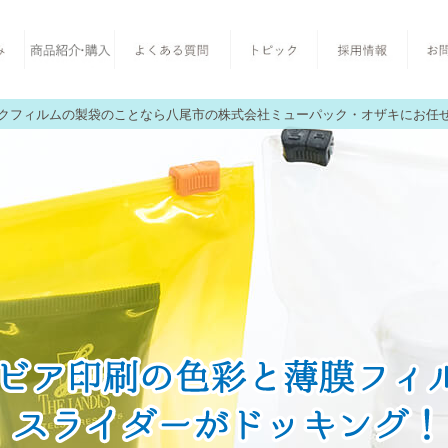
クフィルムの製袋のことなら八尾市の株式会社ミューパック・オザキにお任