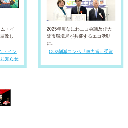
アム・イ
2025年度なにわエコ会議及び大
出展致し
阪市環境局が共催するエコ活動
に...
ム・イン
CO2削減コンペ『努力賞』受賞
のお知らせ