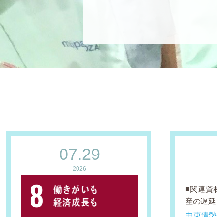
07.29
2026
■関連資
産の遅延 
中東情勢