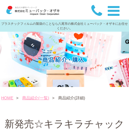
プラスチックフィルムの製袋のことなら八尾市の株式会社ミューパック・オザキにお任せ
ください。
HOME
>
商品紹介(一覧)
>
商品紹介(詳細)
新発売☆キラキラチャック