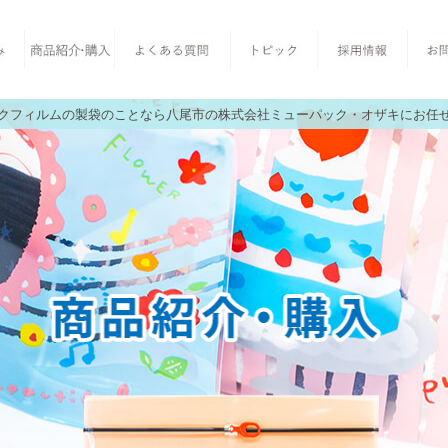
クフィルムの製袋のことなら八尾市の株式会社ミューパック・オザキにお任