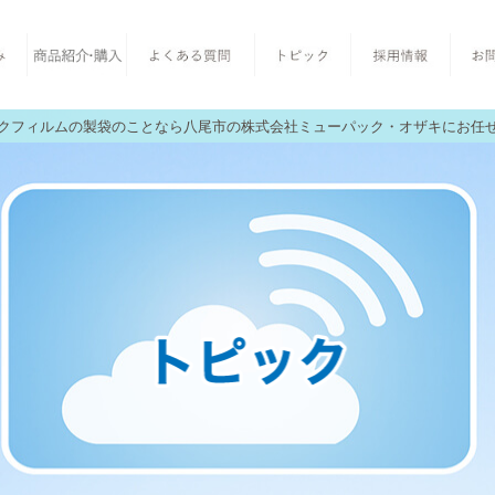
クフィルムの製袋のことなら八尾市の株式会社ミューパック・オザキにお任