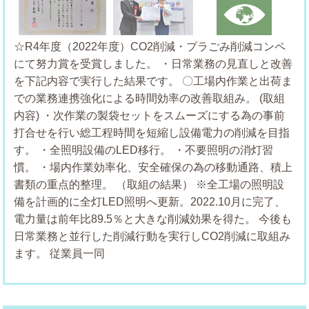
☆R4年度（2022年度）CO2削減・プラごみ削減コンペ
にて努力賞を受賞しました。
・日常業務の見直しと改善
を下記内容で実行した結果です。
〇工場内作業と出荷ま
での業務連携強化による時間効率の改善取組み。
(取組
内容)
・次作業の製袋セットをスムーズにする為の事前
打合せを行い総工程時間を短縮し設備電力の削減を目指
す。
・全照明設備のLED移行。
・不要照明の消灯習
慣。
・場内作業効率化、安全確保の為の移動通路、積上
書類の重点的整理。
（取組の結果）
※全工場の照明設
備を計画的に全灯LED照明へ更新。2022.10月に完了、
電力量は前年比89.5％と大きな削減効果を得た。
今後も
日常業務と並行した削減行動を実行しCO2削減に取組み
ます。
従業員一同