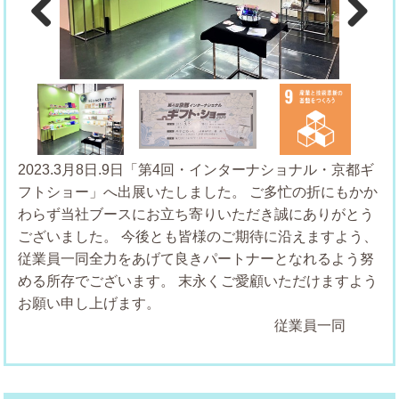
Previous
Next
2023.3月8日.9日「第4回・インターナショナル・京都ギ
フトショー」へ出展いたしました。
ご多忙の折にもかか
わらず当社ブースにお立ち寄りいただき誠にありがとう
ございました。
今後とも皆様のご期待に沿えますよう、
従業員一同全力をあげて良きパートナーとなれるよう努
める所存でございます。
末永くご愛顧いただけますよう
お願い申し上げます。
従業員一同