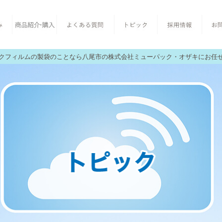
クフィルムの製袋のことなら八尾市の株式会社ミューパック・オザキにお任