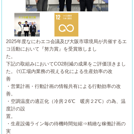
Previous
Next
2025年度なにわエコ会議及び大阪市環境局が共催するエ
コ活動において『努力賞』を受賞致しまし
下記の取組みにおいてCO2削減の成果をご評価頂きまし
た。
⑴工場内業務の視える化による生産効率の改
・営業計画・行動計画の情報共有による行動効率の改
善
・空調温度の適正化（冷房２6℃ 暖房２2℃）の為、温
度計の設
置
・生産設備ライン毎の待機時間短縮⇒精緻な稼働計画の
実