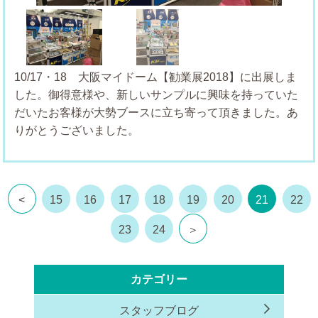
10/17・18 大阪マイドーム【勧業展2018】に出展しま
した。御得意様や、新しいサンプルに興味を持っていた
だいたお客様が大勢ブースに立ち寄って頂きました。あ
りがとうございました。
<
15
16
17
18
19
20
21
22
23
24
＞
カテゴリー
スタッフブログ