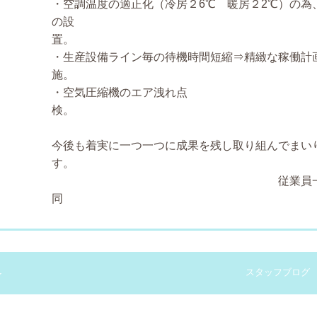
・空調温度の適正化（冷房２6℃ 暖房２2℃）の為
の設
置
・生産設備ライン毎の待機時間短縮⇒精緻な稼働計
施
・空気圧縮機のエア洩れ点
検
今後も着実に一つ一つに成果を残し取り組んでまい
す
従業員
スタッフブログ
☆