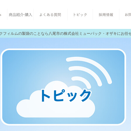
クフィルムの製袋のことなら八尾市の株式会社ミューパック・オザキにお任