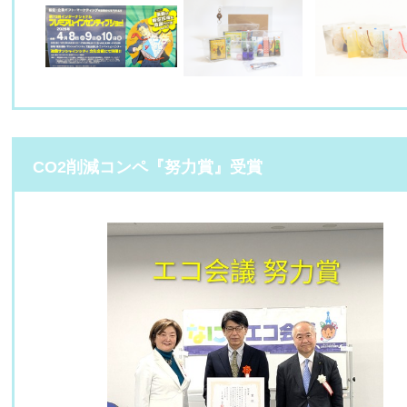
CO2削減コンペ『努力賞』受賞